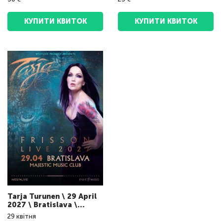
КУПИТИ КВИТОК
КУПИТИ КВИТОК
Tarja Turunen \ 29 April
2027 \ Bratislava \
Majestic Music Club
29
квітня