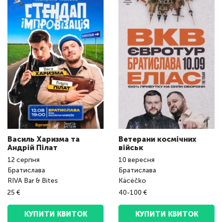
Василь Харизма та
Ветерани космічних
Андрій Пілат
військ
12
серпня
10
вересня
Братислава
Братислава
RIVA Bar & Bites
Kácéčko
25 €
40-100 €
КУПИТИ КВИТОК
КУПИТИ КВИТОК