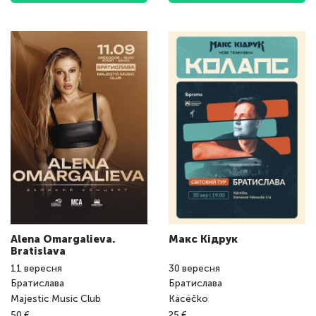
Alena Omargalieva.
Макс Кідрук
Bratislava
11
вересня
30
вересня
Братислава
Братислава
Majestic Music Club
Kácéčko
50 €
25 €